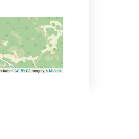
tributors,
CC-BY-SA
, Imagery ©
Mapbox