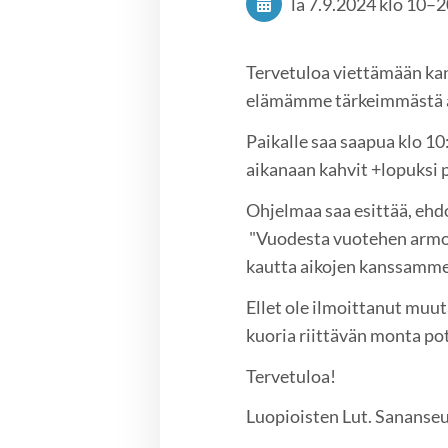
la 7.9.2024
klo 10
–
2
Tervetuloa viettämään kan
elämämme tärkeimmästä asi
Paikalle saa saapua klo 10
aikanaan kahvit +lopuksi 
Ohjelmaa saa esittää, eh
"Vuodesta vuotehen armo o
kautta aikojen kanssamme
Ellet ole ilmoittanut muut
kuoria riittävän monta pot
Tervetuloa!
Luopioisten Lut. Sananse