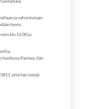
0 Sastamala
ellaan ja vahvistutaan
ödään hyvin.
 noin klo 12:00 ja
 siitä nauttia.
en hoidossa Paimen, hän
93811, että hän tietää