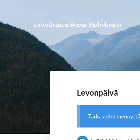
Siirry
sivun
Luterilainen Sanan Yhdyskunta
sisältöön
Levonpäivä
Tarkastelet mennytt