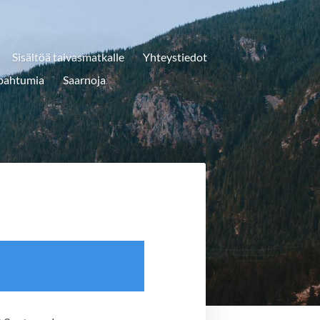
Sisältöä taivasmatkalle
Yhteystiedot
apahtumia
Saarnoja