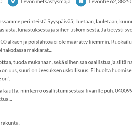
0
Levon metsästysmaja
Levontie 62, 3825
ssamme perinteistä Syyspäivää; luetaan, lauletaan, kuunn
asta, lunastuksesta ja siihen uskomisesta. Ja tietysti sy
:00 alkaen ja poislähtöä ei ole määrätty liiemmin. Ruokailu
pihakodassa makkarat...
dottaa, tuoda mukanaan, sekä siihen saa osallistua ja
n uus, suuri on Jeesuksen uskollisuus. Ei huolta huomis
 on".
a kautta, niin kerro osallistumisestasi Iivarille puh. 04009
tua...
urakunta.