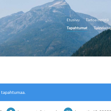
Etusivu
Tietoa meistä
Tapahtumat
Tulevia t
ä tapahtumaa.