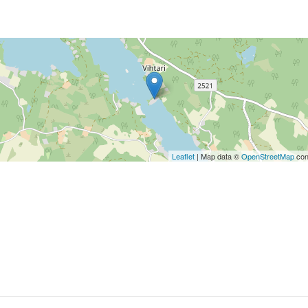
Leaflet
| Map data ©
OpenStreetMap
con