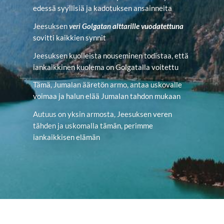
edessä syyllisiä ja kadotuksen ansainneita
Jeesuksen
veri
Golgatan alttarille vuodatettuna
sovitti kaikkien synnit
Jeesuksen kuolleista nouseminen todistaa, että
iankaikkinen kuolema on Golgatalla voitettu
Tämä, Jumalan ääretön armo, antaa uskovalle
voimaa ja halun elää Jumalan tahdon mukaan
Autuus on yksin armosta, Jeesuksen veren
tähden ja uskomalla tämän, perimme
iankaikkisen elämän