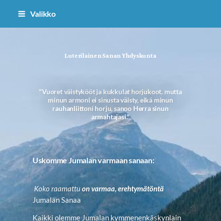
Siirry
Valikko
sivun
sisältöön
Luterilainen Sanan Yhdyskunta
"Vuoret väistykööt ja kukkulat horjukoot, mutta
minun armoni ei sinusta väisty, eikä minun
rauhanliittoni horju, sanoo Herra sinun
armahtajasi."
Uskomme Jumalan varmaan sanaan:
Koko raamattu
on varmaa, erehtymätöntä
Jumalan Sanaa
Kaikki olemme Jumalan kymmenenkäskynlain