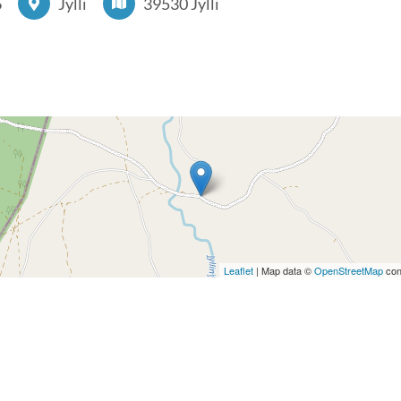
6
Jylli
39530 Jylli
Leaflet
| Map data ©
OpenStreetMap
con