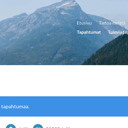
Etusivu
Tietoa meistä
Tapahtumat
Tulevia t
ä tapahtumaa.