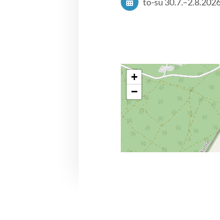
to-su
30.7.
–
2.8.202
+
−