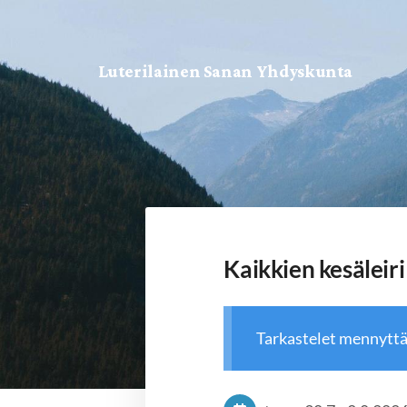
Siirry
sivun
Luterilainen Sanan Yhdyskunta
sisältöön
Kaikkien kesäleiri
Tarkastelet mennytt