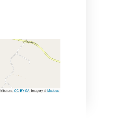
tributors,
CC-BY-SA
, Imagery ©
Mapbox