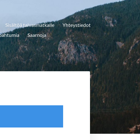
Sisältöä taivasmatkalle
Yhteystiedot
apahtumia
Saarnoja